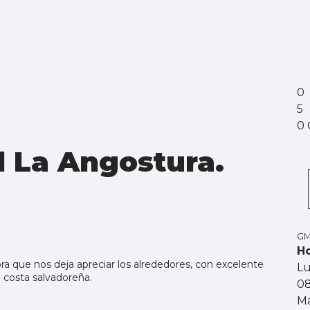
0
5
0 
l La Angostura.
GM
Ho
ra que nos deja apreciar los alrededores, con excelente
L
 costa salvadoreña.
0
Ma