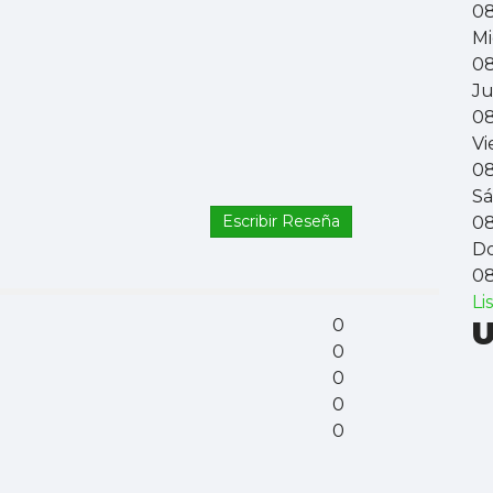
0
Mi
0
Ju
0
Vi
0
S
Escribir Reseña
0
D
0
Li
0
U
0
0
0
0