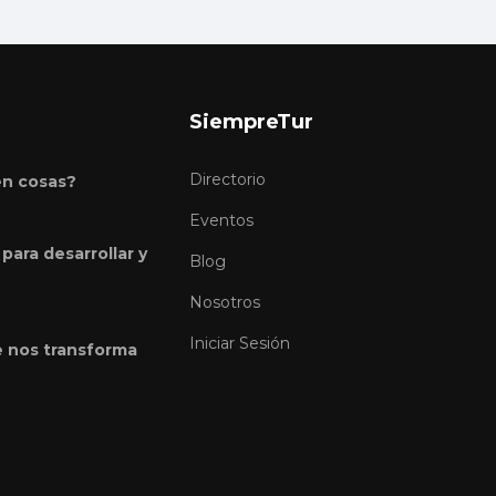
SiempreTur
Directorio
en cosas?
Eventos
para desarrollar y
Blog
Nosotros
Iniciar Sesión
e nos transforma