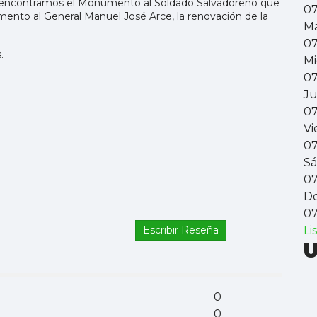
a encontramos el Monumento al Soldado Salvadoreño que
0
ento al General Manuel José Arce, la renovación de la
Ma
0
.
Mi
0
Ju
0
Vi
0
S
0
D
0
Escribir Reseña
Li
U
0
0