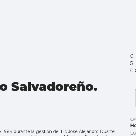
0
5
0 
do Salvadoreño.
GM
Ho
 1984 durante la gestión del Lic Jose Alejandro Duarte
L