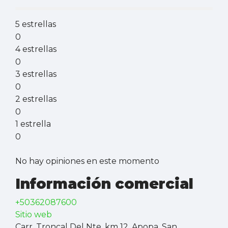
5 estrellas
0
4 estrellas
0
3 estrellas
0
2 estrellas
0
1 estrella
0
No hay opiniones en este momento
Información comercial
+50362087600
Sitio web
Carr. Troncal Del Nte. km 12, Apopa, San