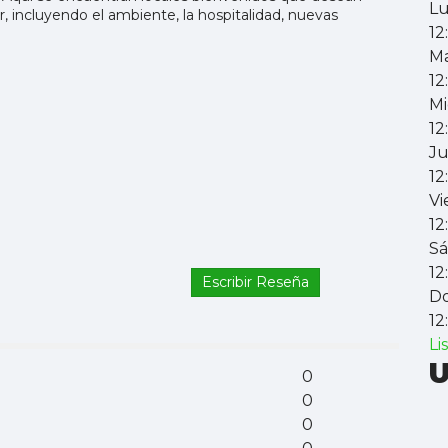
L
r, incluyendo el ambiente, la hospitalidad, nuevas
12
Ma
12
Mi
12
Ju
12
Vi
12
S
12
Escribir Reseña
D
12
Li
U
0
0
0