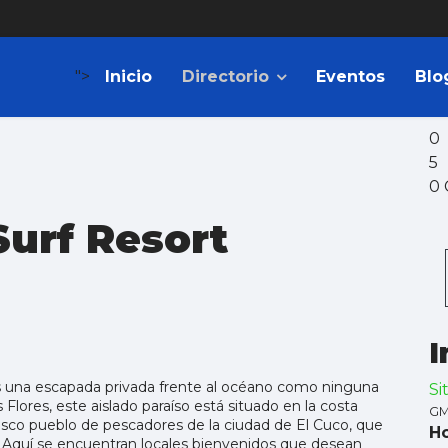
">
Inicio
Directorio
Eventos
Blo
0
5
0 
Surf Resort
I
s una escapada privada frente al océano como ninguna
Si
 Flores, este aislado paraíso está situado en la costa
GM
resco pueblo de pescadores de la ciudad de El Cuco, que
Ho
or. Aquí se encuentran locales bienvenidos que desean