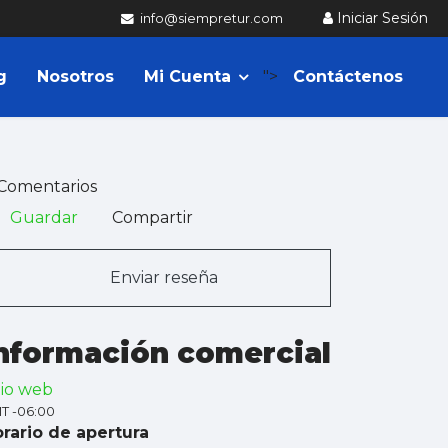
Iniciar Sesión
info@siempretur.com
g
Nosotros
Mi Cuenta
">
Contáctenos
Comentarios
Guardar
Compartir
Enviar reseña
nformación comercial
tio web
T -06:00
rario de apertura