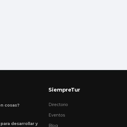
SiempreTur
Directorio
en cosas?
Eventos
para desarrollar y
Blog