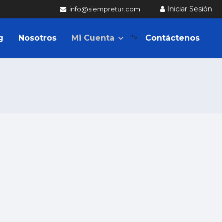
Iniciar Sesión
info@siempretur.com
g
Nosotros
Mi Cuenta
">
Contáctenos