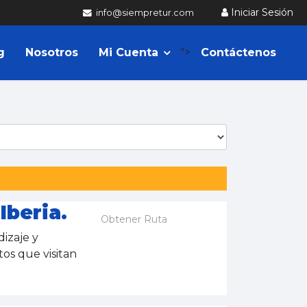
Iniciar Sesión
info@siempretur.com
g
Nosotros
Mi Cuenta
">
Contáctenos
beria.
Obtener Ruta
izaje y
tos que visitan