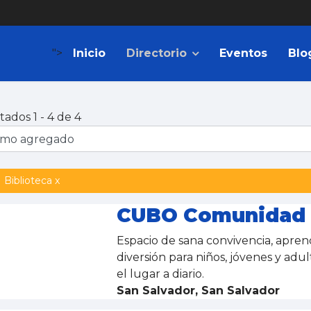
">
Inicio
Directorio
Eventos
Blo
tados 1 - 4 de 4
Biblioteca x
CUBO Comunidad I
Espacio de sana convivencia, aprend
diversión para niños, jóvenes y adul
el lugar a diario.
San Salvador, San Salvador