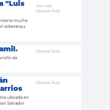
a "Luis
Sitio web
Obtener Ruta
ncierra mucha
ón soberana y
.
amil.
Obtener Ruta
rrollo de
án
Obtener Ruta
arrios
ntra ubicada en
 San Salvador.