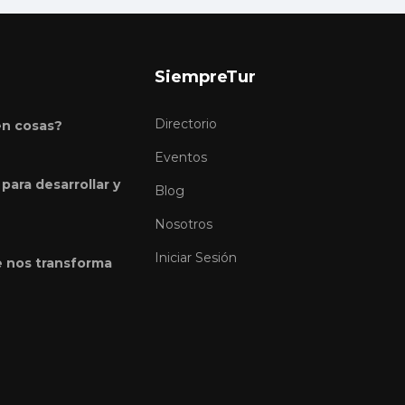
SiempreTur
Directorio
en cosas?
Eventos
para desarrollar y
Blog
Nosotros
Iniciar Sesión
e nos transforma