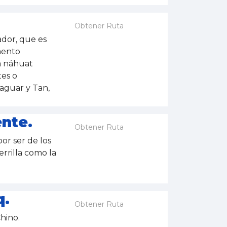
Obtener Ruta
ador, que es
mento
a náhuat
tes o
jaguar y Tan,
nte.
Obtener Ruta
or ser de los
rrilla como la
q.
Obtener Ruta
hino.