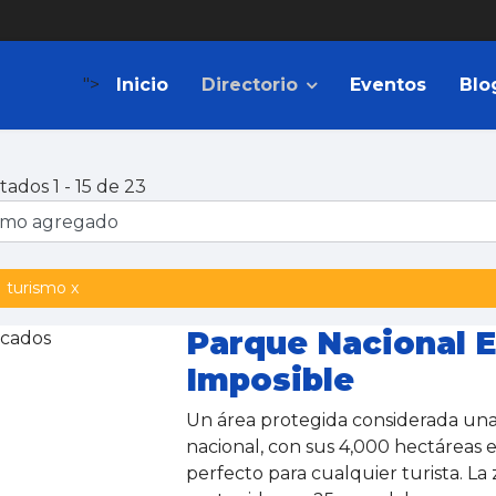
">
Inicio
Directorio
Eventos
Blo
tados 1 - 15 de 23
turismo x
Parque Nacional E
cados
Imposible
Un área protegida considerada una 
nacional, con sus 4,000 hectáreas es
perfecto para cualquier turista. La