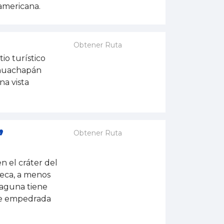
oamericana.
Obtener Ruta
io turístico
Ahuachapán
na vista
,
Obtener Ruta
n el cráter del
meca, a menos
laguna tiene
lle empedrada