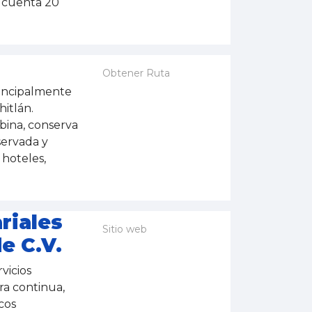
 cuenta 20
Obtener Ruta
rincipalmente
hitlán.
bina, conserva
servada y
hoteles,
riales
Sitio web
e C.V.
vicios
ra continua,
cos