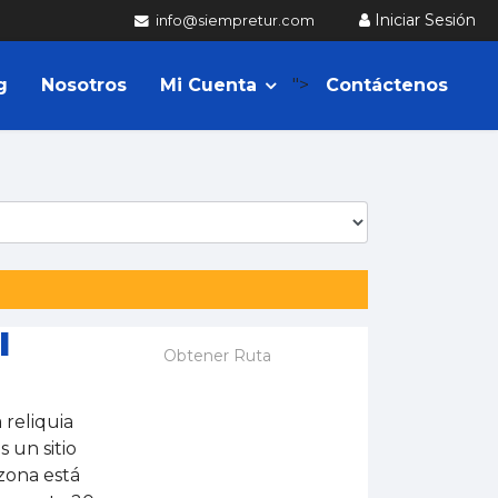
Iniciar Sesión
info@siempretur.com
g
Nosotros
Mi Cuenta
">
Contáctenos
l
Obtener Ruta
reliquia
 un sitio
 zona está